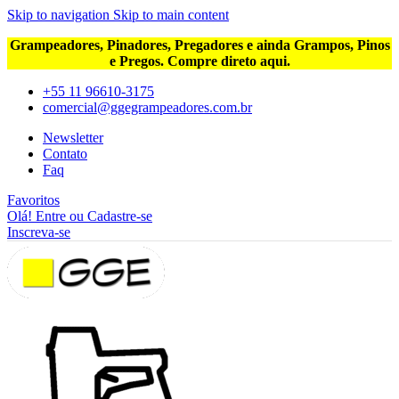
Skip to navigation
Skip to main content
Grampeadores, Pinadores, Pregadores e ainda Grampos, Pinos
e Pregos. Compre direto aqui.
+55 11 96610-3175
comercial@ggegrampeadores.com.br
Newsletter
Contato
Faq
Favoritos
Olá! Entre ou Cadastre-se
Inscreva-se