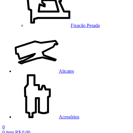
Fixação Pesada
Alicates
Acessórios
0
0
item
R$
0,00