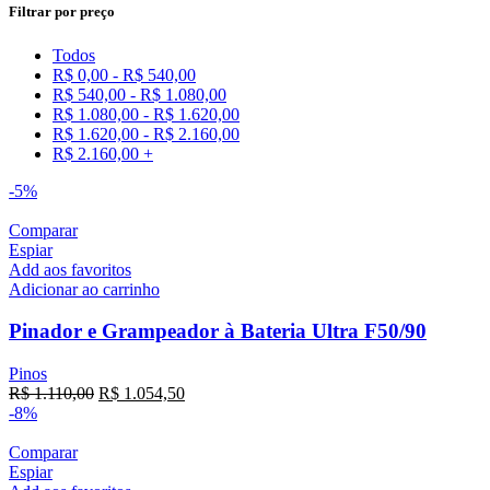
Filtrar por preço
Todos
R$
0,00
-
R$
540,00
R$
540,00
-
R$
1.080,00
R$
1.080,00
-
R$
1.620,00
R$
1.620,00
-
R$
2.160,00
R$
2.160,00
+
-5%
Comparar
Espiar
Add aos favoritos
Adicionar ao carrinho
Pinador e Grampeador à Bateria Ultra F50/90
Pinos
R$
1.110,00
R$
1.054,50
-8%
Comparar
Espiar