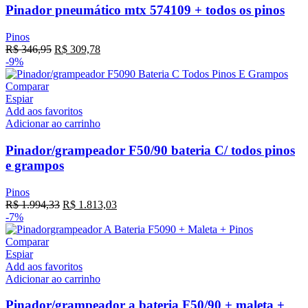
Pinador pneumático mtx 574109 + todos os pinos
Pinos
R$
346,95
R$
309,78
-9%
Comparar
Espiar
Add aos favoritos
Adicionar ao carrinho
Pinador/grampeador F50/90 bateria C/ todos pinos
e grampos
Pinos
R$
1.994,33
R$
1.813,03
-7%
Comparar
Espiar
Add aos favoritos
Adicionar ao carrinho
Pinador/grampeador a bateria F50/90 + maleta +