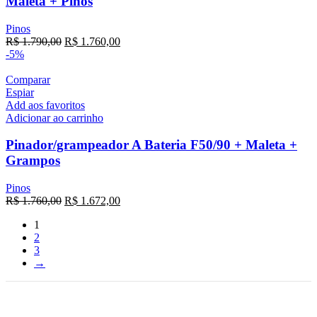
Maleta + Pinos
Pinos
R$
1.790,00
R$
1.760,00
-5%
Comparar
Espiar
Add aos favoritos
Adicionar ao carrinho
Pinador/grampeador A Bateria F50/90 + Maleta +
Grampos
Pinos
R$
1.760,00
R$
1.672,00
1
2
3
→