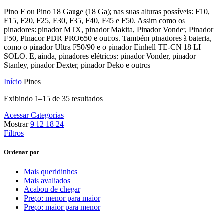
Pino F ou Pino 18 Gauge (18 Ga); nas suas alturas possíveis: F10,
F15, F20, F25, F30, F35, F40, F45 e F50. Assim como os
pinadores: pinador MTX, pinador Makita, Pinador Vonder, Pinador
F50, Pinador PDR PRO650 e outros. Também pinadores à bateria,
como o pinador Ultra F50/90 e o pinador Einhell TE-CN 18 LI
SOLO. E, ainda, pinadores elétricos: pinador Vonder, pinador
Stanley, pinador Dexter, pinador Deko e outros
Início
Pinos
Exibindo 1–15 de 35 resultados
Acessar Categorias
Mostrar
9
12
18
24
Filtros
Ordenar por
Mais queridinhos
Mais avaliados
Acabou de chegar
Preço: menor para maior
Preço: maior para menor