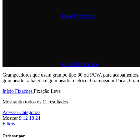
Pinos
35 produtos
Pregos
10 produtos
Grampeadores que usam grampo tipo 80 ou PCW, para acabamentos, b
grampeador à bateria e grampeador elétrico. Grampeador Pacar, Gra
Início
Fixações
Fixação Leve
Mostrando todos os 11 resultados
Acessar Categorias
Mostrar
9
12
18
24
Filtros
Ordenar por