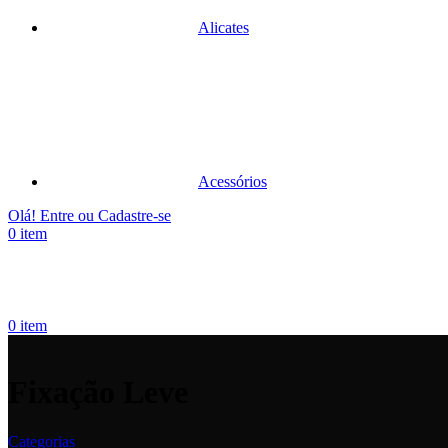
Alicates
Acessórios
Olá! Entre ou Cadastre-se
0
item
0
item
Fixação Leve
Categorias