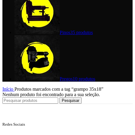
Pinos
35 produtos
Pregos
10 produtos
Início
Produtos marcados com a tag “grampo 35x18”
Nenhum produto foi encontrado para a sua seleção.
Pesquisar
Redes Sociais