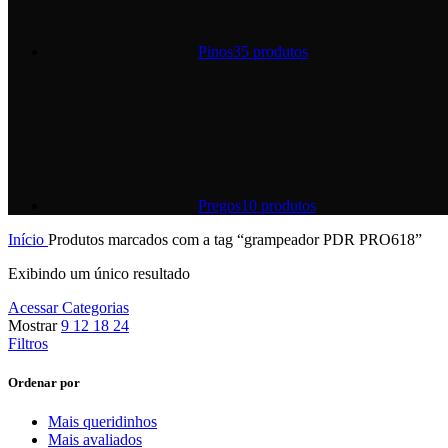
Pinos
35 produtos
Pregos
10 produtos
Início
Produtos marcados com a tag “grampeador PDR PRO618”
Exibindo um único resultado
Acessar Categorias
Mostrar
9
12
18
24
Filtros
Ordenar por
Mais queridinhos
Mais avaliados