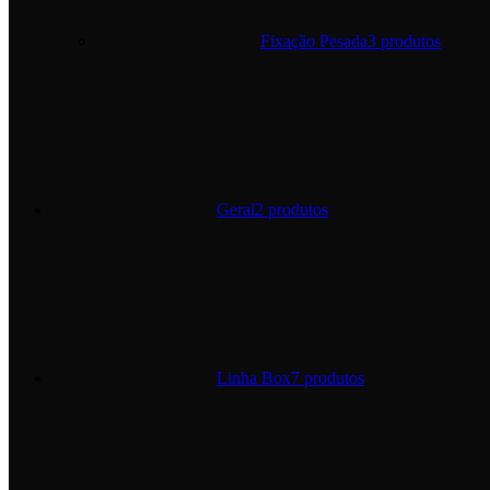
Fixação Pesada
3 produtos
Geral
2 produtos
Linha Box
7 produtos