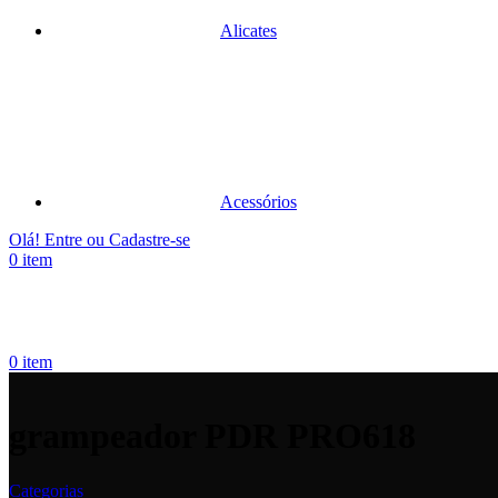
Alicates
Acessórios
Olá! Entre ou Cadastre-se
0
item
0
item
grampeador PDR PRO618
Categorias