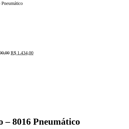
6 Pneumático
00,00
R$
1.434,00
o – 8016 Pneumático