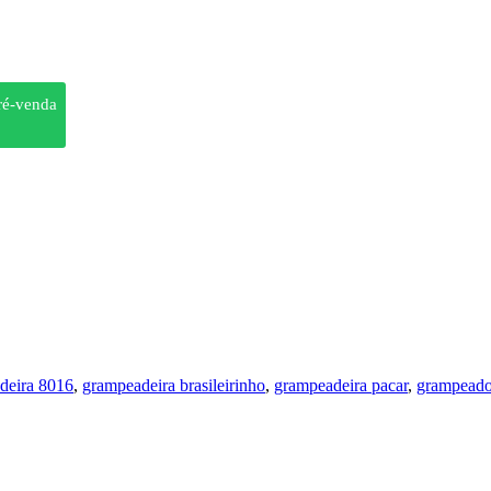
ré-venda
deira 8016
,
grampeadeira brasileirinho
,
grampeadeira pacar
,
grampeado