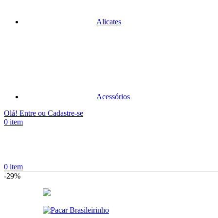
Alicates
Acessórios
Olá! Entre ou Cadastre-se
0
item
0
item
-29%