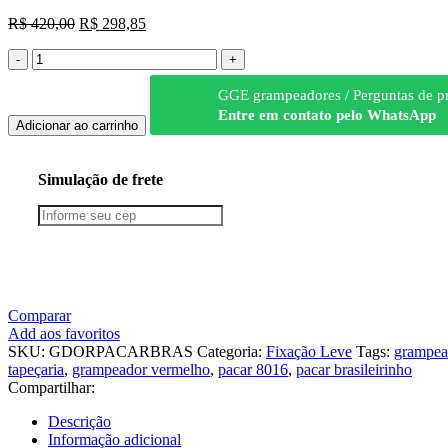
R$
420,00
R$
298,85
GGE grampeadores / Perguntas de p
Entre em contato pelo WhatsApp
Adicionar ao carrinho
Simulação de frete
Comparar
Add aos favoritos
SKU:
GDORPACARBRAS
Categoria:
Fixação Leve
Tags:
grampea
tapeçaria
,
grampeador vermelho
,
pacar 8016
,
pacar brasileirinho
Compartilhar:
Descrição
Informação adicional