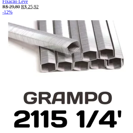
Fixação Leve
R$
29,80
R$
25,92
-12%