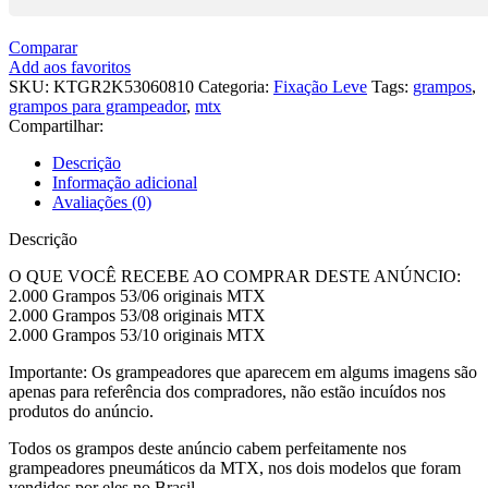
Comparar
Add aos favoritos
SKU:
KTGR2K53060810
Categoria:
Fixação Leve
Tags:
grampos
,
grampos para grampeador
,
mtx
Compartilhar:
Descrição
Informação adicional
Avaliações (0)
Descrição
O QUE VOCÊ RECEBE AO COMPRAR DESTE ANÚNCIO:
2.000 Grampos 53/06 originais MTX
2.000 Grampos 53/08 originais MTX
2.000 Grampos 53/10 originais MTX
Importante: Os grampeadores que aparecem em algums imagens são
apenas para referência dos compradores, não estão incuídos nos
produtos do anúncio.
Todos os grampos deste anúncio cabem perfeitamente nos
grampeadores pneumáticos da MTX, nos dois modelos que foram
vendidos por eles no Brasil.