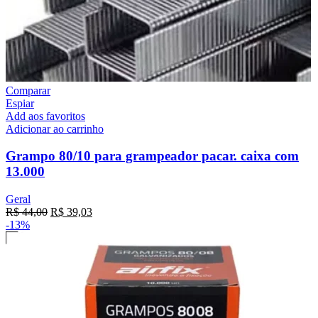
Comparar
Espiar
Add aos favoritos
Adicionar ao carrinho
Grampo 80/10 para grampeador pacar. caixa com
13.000
Geral
R$
44,00
R$
39,03
-13%