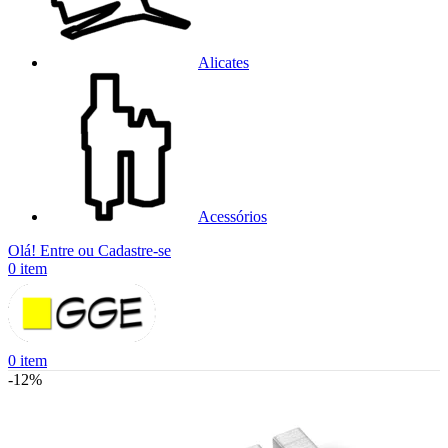
Alicates
Acessórios
Olá! Entre ou Cadastre-se
0
item
0
item
-12%