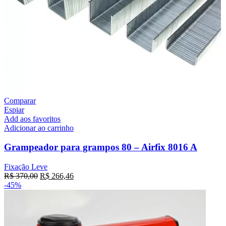
Comparar
Espiar
Add aos favoritos
Adicionar ao carrinho
Grampeador para grampos 80 – Airfix 8016 A
Fixação Leve
R$
370,00
R$
266,46
-45%