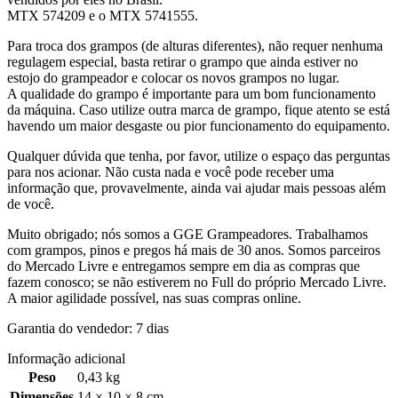
MTX 574209 e o MTX 5741555.
Para troca dos grampos (de alturas diferentes), não requer nenhuma
regulagem especial, basta retirar o grampo que ainda estiver no
estojo do grampeador e colocar os novos grampos no lugar.
A qualidade do grampo é importante para um bom funcionamento
da máquina. Caso utilize outra marca de grampo, fique atento se está
havendo um maior desgaste ou pior funcionamento do equipamento.
Qualquer dúvida que tenha, por favor, utilize o espaço das perguntas
para nos acionar. Não custa nada e você pode receber uma
informação que, provavelmente, ainda vai ajudar mais pessoas além
de você.
Muito obrigado; nós somos a GGE Grampeadores. Trabalhamos
com grampos, pinos e pregos há mais de 30 anos. Somos parceiros
do Mercado Livre e entregamos sempre em dia as compras que
fazem conosco; se não estiverem no Full do próprio Mercado Livre.
A maior agilidade possível, nas suas compras online.
Garantia do vendedor: 7 dias
Informação adicional
Peso
0,43 kg
Dimensões
14 × 10 × 8 cm