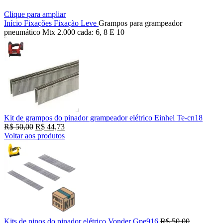
Clique para ampliar
Início
Fixações
Fixação Leve
Grampos para grampeador
pneumático Mtx 2.000 cada: 6, 8 E 10
Kit de grampos do pinador grampeador elétrico Einhel Te-cn18
R$
50,00
R$
44,73
Voltar aos produtos
Kits de pinos do pinador elétrico Vonder Gpe916
R$
50,00