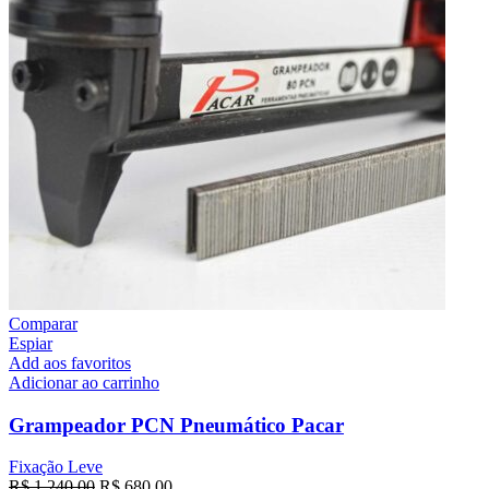
Comparar
Espiar
Add aos favoritos
Adicionar ao carrinho
Grampeador PCN Pneumático Pacar
Fixação Leve
R$
1.240,00
R$
680,00