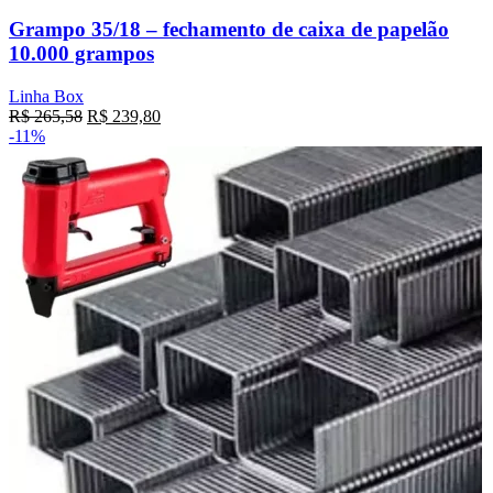
Grampo 35/18 – fechamento de caixa de papelão
10.000 grampos
Linha Box
R$
265,58
R$
239,80
-11%