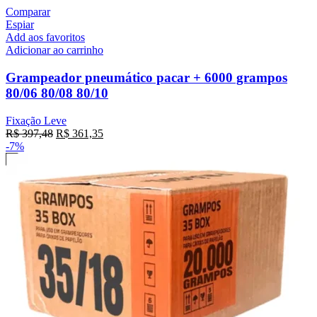
Comparar
Espiar
Add aos favoritos
Adicionar ao carrinho
Grampeador pneumático pacar + 6000 grampos
80/06 80/08 80/10
Fixação Leve
R$
397,48
R$
361,35
-7%