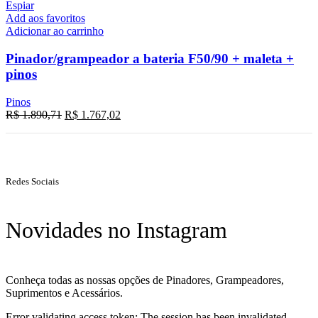
Espiar
Add aos favoritos
Adicionar ao carrinho
Pinador/grampeador a bateria F50/90 + maleta +
pinos
Pinos
R$
1.890,71
R$
1.767,02
Redes Sociais
Novidades no Instagram
Conheça todas as nossas opções de Pinadores, Grampeadores,
Suprimentos e Acessários.
Error validating access token: The session has been invalidated