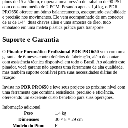
pinos de 15 a 50mm, e opera a uma pressão de trabalho de 90 PSI
com consumo médio de 2 PCM. Pesando apenas 1,4 kg, o PDR
PRO650 oferece um ótimo balanceamento, assegurando estabilidade
e precisão nos movimentos. Ele vem acompanhado de um conector
de ar de 1/4″, duas chaves allen e uma amostra de óleo, tudo
embalado em uma maleta plástica prática para transporte.
Suporte e Garantia
O
Pinador Pneumático Profissional PDR PRO650
vem com uma
garantia de 6 meses contra defeitos de fabricação, além de contar
com assistência técnica disponível em todo o Brasil. Ao adquirir este
pinador, você garante não apenas uma ferramenta de alta qualidade,
mas também suporte confiável para suas necessidades diárias de
fixação.
Invista no
PDR PRO650
e leve seus projetos ao próximo nível com
uma ferramenta que combina resistência, precisão e eficiência,
oferecendo um excelente custo-benefício para suas operações.
Informação adicional
Peso
1,4 kg
Dimensões
30 × 8 × 29 cm
Modelo do Pino:
F