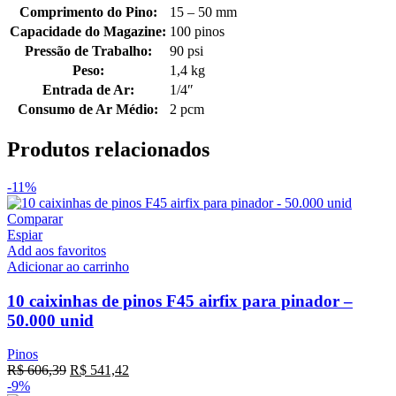
Comprimento do Pino:
15 – 50 mm
Capacidade do Magazine:
100 pinos
Pressão de Trabalho:
90 psi
Peso:
1,4 kg
Entrada de Ar:
1/4″
Consumo de Ar Médio:
2 pcm
Produtos relacionados
-11%
Comparar
Espiar
Add aos favoritos
Adicionar ao carrinho
10 caixinhas de pinos F45 airfix para pinador –
50.000 unid
Pinos
R$
606,39
R$
541,42
-9%