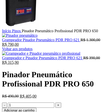
Início
Pinos
Pinador Pneumático Profissional PDR PRO 650
Grampeador Pinador Pneumático PDR PRO 621
R$
1.300,00
R$
790,00
Voltar aos produtos
Grampeador e Pinador Pneumático PDR PRO 621
R$
390,00
R$
315,90
Pinador Pneumático
Profissional PDR PRO 650
R$
490,00
R$
405,00
Adicionar ao carrinho