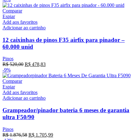
Comparar
Espiar
Add aos favoritos
Adicionar ao carrinho
12 caixinhas de pinos F35 airfix para pinador –
60.000 unid
Pinos
R$
520,00
R$
478,83
-9%
Comparar
Espiar
Add aos favoritos
Adicionar ao carrinho
Grampeador/pinador bateria 6 meses de garantia
ultra F50/90
Pinos
R$
1.876,58
R$
1.705,99