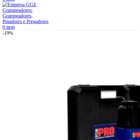
0
item
-19%