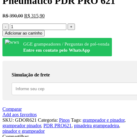
Pneumático PDR PRO 621
R$
390,00
R$
315,90
Adicionar ao carrinho
GGE grampeadores / Perguntas de pré-venda
Entre em contato pelo WhatsApp
Simulação de frete
Comparar
Add aos favoritos
SKU:
GDOR621
Categoria:
Pinos
Tags:
grampeador e pinador
,
grampeador pinador
,
PDR PRO621
,
pinadeira grampeadeira
,
pinador e grampeador
Compartilhar: