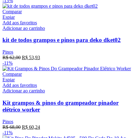
-13%
Comparar
Espiar
Add aos favoritos
Adicionar ao carrinho
kit de todos grampos e pinos para deko dket02
Pinos
R$
62,00
R$
53,93
-11%
Comparar
Espiar
Add aos favoritos
Adicionar ao carrinho
Kit grampos & pinos do grampeador pinador
elétrico worker
Pinos
R$
68,00
R$
60,24
-11%