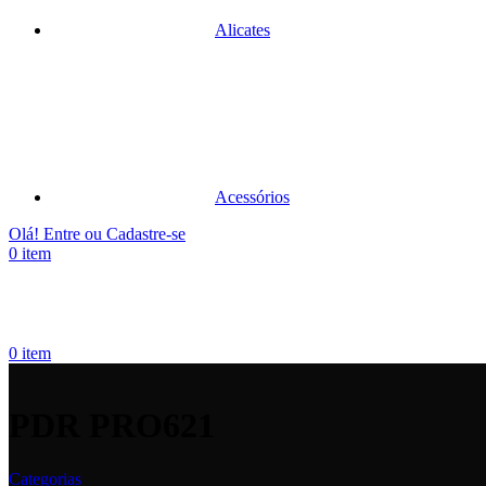
Alicates
Acessórios
Olá! Entre ou Cadastre-se
0
item
0
item
PDR PRO621
Categorias