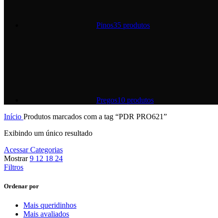
Pinos
35 produtos
Pregos
10 produtos
Início
Produtos marcados com a tag “PDR PRO621”
Exibindo um único resultado
Acessar Categorias
Mostrar
9
12
18
24
Filtros
Ordenar por
Mais queridinhos
Mais avaliados