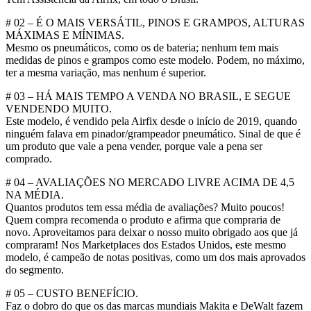
# 02 – É O MAIS VERSÁTIL, PINOS E GRAMPOS, ALTURAS
MÁXIMAS E MÍNIMAS.
Mesmo os pneumáticos, como os de bateria; nenhum tem mais
medidas de pinos e grampos como este modelo. Podem, no máximo,
ter a mesma variação, mas nenhum é superior.
# 03 – HÁ MAIS TEMPO A VENDA NO BRASIL, E SEGUE
VENDENDO MUITO.
Este modelo, é vendido pela Airfix desde o início de 2019, quando
ninguém falava em pinador/grampeador pneumático. Sinal de que é
um produto que vale a pena vender, porque vale a pena ser
comprado.
# 04 – AVALIAÇÕES NO MERCADO LIVRE ACIMA DE 4,5
NA MÉDIA.
Quantos produtos tem essa média de avaliações? Muito poucos!
Quem compra recomenda o produto e afirma que compraria de
novo. Aproveitamos para deixar o nosso muito obrigado aos que já
compraram! Nos Marketplaces dos Estados Unidos, este mesmo
modelo, é campeão de notas positivas, como um dos mais aprovados
do segmento.
# 05 – CUSTO BENEFÍCIO.
Faz o dobro do que os das marcas mundiais Makita e DeWalt fazem