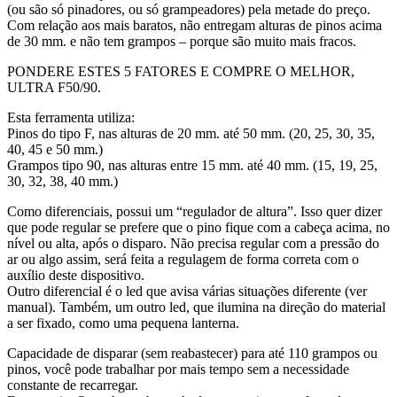
(ou são só pinadores, ou só grampeadores) pela metade do preço.
Com relação aos mais baratos, não entregam alturas de pinos acima
de 30 mm. e não tem grampos – porque são muito mais fracos.
PONDERE ESTES 5 FATORES E COMPRE O MELHOR,
ULTRA F50/90.
Esta ferramenta utiliza:
Pinos do tipo F, nas alturas de 20 mm. até 50 mm. (20, 25, 30, 35,
40, 45 e 50 mm.)
Grampos tipo 90, nas alturas entre 15 mm. até 40 mm. (15, 19, 25,
30, 32, 38, 40 mm.)
Como diferenciais, possui um “regulador de altura”. Isso quer dizer
que pode regular se prefere que o pino fique com a cabeça acima, no
nível ou alta, após o disparo. Não precisa regular com a pressão do
ar ou algo assim, será feita a regulagem de forma correta com o
auxílio deste dispositivo.
Outro diferencial é o led que avisa várias situações diferente (ver
manual). Também, um outro led, que ilumina na direção do material
a ser fixado, como uma pequena lanterna.
Capacidade de disparar (sem reabastecer) para até 110 grampos ou
pinos, você pode trabalhar por mais tempo sem a necessidade
constante de recarregar.