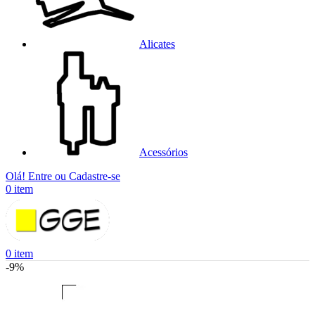
Alicates
Acessórios
Olá! Entre ou Cadastre-se
0
item
0
item
-9%