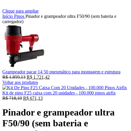
Clique para ampliar
Início
Pinos
Pinador e grampeador ultra F50/90 (sem bateria e
carregador)
Grampeador pacar 14 50 pneumático para montagem e estrutura
R$
1.859,13
R$
1.721,42
Voltar aos produtos
Kit de pino F25 caixa com 20 unidades - 100.000 pinos airfix
R$
718,10
R$
671,13
Pinador e grampeador ultra
F50/90 (sem bateria e