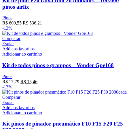
Kit de pino F20 caixa com 20 unidades – 100.000
pinos airfix
Pinos
R$
600,55
R$
536,21
-13%
Comparar
Espiar
Add aos favoritos
Adicionar ao carrinho
Kit de todos pinos e grampos – Vonder Gpe168
Pinos
R$
17,79
R$
15,46
-13%
Comparar
Espiar
Add aos favoritos
Adicionar ao carrinho
Kit pinos de pinador pneumático F10 F15 F20 F25