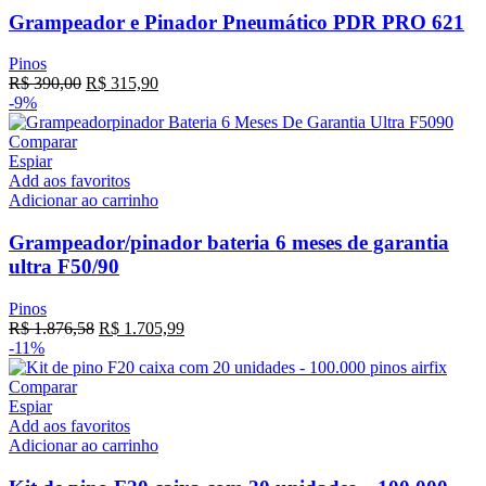
Grampeador e Pinador Pneumático PDR PRO 621
Pinos
R$
390,00
R$
315,90
-9%
Comparar
Espiar
Add aos favoritos
Adicionar ao carrinho
Grampeador/pinador bateria 6 meses de garantia
ultra F50/90
Pinos
R$
1.876,58
R$
1.705,99
-11%
Comparar
Espiar
Add aos favoritos
Adicionar ao carrinho