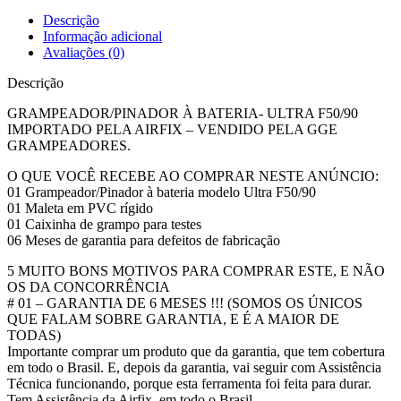
Descrição
Informação adicional
Avaliações (0)
Descrição
GRAMPEADOR/PINADOR À BATERIA- ULTRA F50/90
IMPORTADO PELA AIRFIX – VENDIDO PELA GGE
GRAMPEADORES.
O QUE VOCÊ RECEBE AO COMPRAR NESTE ANÚNCIO:
01 Grampeador/Pinador à bateria modelo Ultra F50/90
01 Maleta em PVC rígido
01 Caixinha de grampo para testes
06 Meses de garantia para defeitos de fabricação
5 MUITO BONS MOTIVOS PARA COMPRAR ESTE, E NÃO
OS DA CONCORRÊNCIA
# 01 – GARANTIA DE 6 MESES !!! (SOMOS OS ÚNICOS
QUE FALAM SOBRE GARANTIA, E É A MAIOR DE
TODAS)
Importante comprar um produto que da garantia, que tem cobertura
em todo o Brasil. E, depois da garantia, vai seguir com Assistência
Técnica funcionando, porque esta ferramenta foi feita para durar.
Tem Assistência da Airfix, em todo o Brasil.