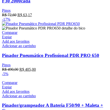
F30 2000cada
Pinos
R$
72,60
R$
63,17
-17%
Comparar
Espiar
Add aos favoritos
Adicionar ao carrinho
Pinador Pneumático Profissional PDR PRO 650
Pinos
R$
490,00
R$
405,00
-5%
Comparar
Espiar
Add aos favoritos
Adicionar ao carrinho
Pinador/grampeador A Bateria F50/90 + Maleta +